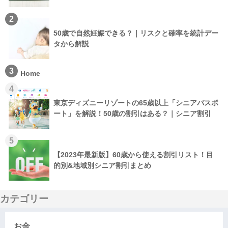
2
50歳で自然妊娠できる？｜リスクと確率を統計デー
タから解説
3
Home
4
東京ディズニーリゾートの65歳以上「シニアパスポ
ート」を解説！50歳の割引はある？｜シニア割引
5
【2023年最新版】60歳から使える割引リスト！目
的別&地域別シニア割引まとめ
カテゴリー
お金