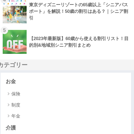
東京ディズニーリゾートの65歳以上「シニアパス
ポート」を解説！50歳の割引はある？｜シニア割
引
5
【2023年最新版】60歳から使える割引リスト！目
的別&地域別シニア割引まとめ
カテゴリー
お金
保険
制度
年金
介護