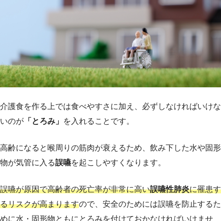
介護食を作る上では食べやすさに加え、必ずしなければいけな
いのが
「とろみ」
を入れることです。
高齢になると喉周りの筋肉が衰えるため、飲み下した水や固形
物が気管に入る
誤嚥
を起こしやすくなります。
誤嚥が原因で高齢者の死亡率が非常に高い
誤嚥性肺炎
に罹患す
るリスクが高まります
ので、安全のためには誤嚥を防止するた
めに水・固形物ともにとろみを付けておかなければいけませ