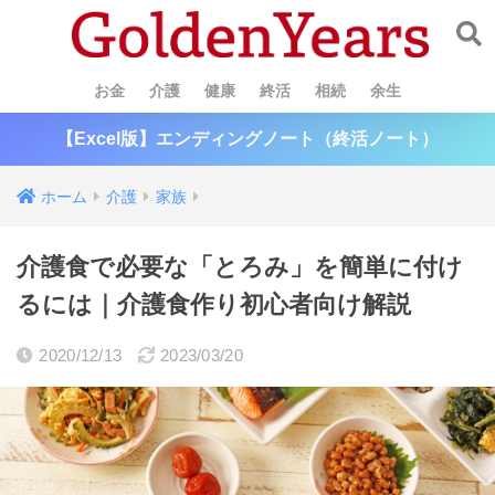
お金
介護
健康
終活
相続
余生
【Excel版】エンディングノート（終活ノート）
ホーム
介護
家族
介護食で必要な「とろみ」を簡単に付け
るには｜介護食作り初心者向け解説
2020/12/13
2023/03/20