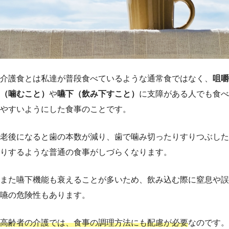
介護食とは私達が普段食べているような通常食ではなく、
咀嚼
（噛むこと）
や
嚥下（飲み下すこと）
に支障がある人でも食べ
やすいようにした食事のことです。
老後になると歯の本数が減り、歯で噛み切ったりすりつぶした
りするような普通の食事がしづらくなります。
また嚥下機能も衰えることが多いため、飲み込む際に窒息や誤
嚥の危険性もあります。
高齢者の介護では、食事の調理方法にも配慮が必要
なのです。